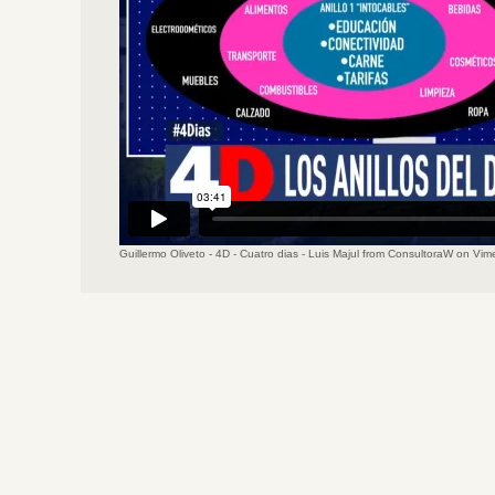
Guillermo Oliveto - 4D - Cuatro dias - Luis Majul
from
ConsultoraW
on
Vim