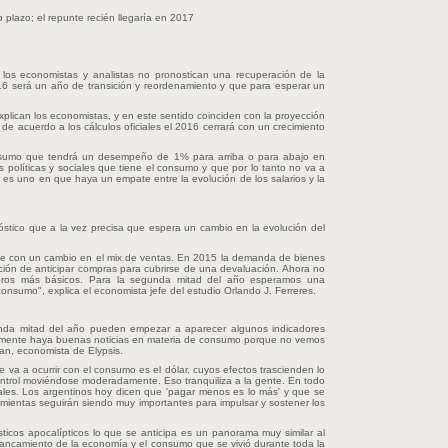
 plazo; el repunte recién llegaría en 2017
os economistas y analistas no pronostican una recuperación de la
6 será un año de transición y reordenamiento y que para esperar un
xplican los economistas, y en este sentido coinciden con la proyección
e acuerdo a los cálculos oficiales el 2016 cerrará con un crecimiento
nsumo que tendrá un desempeño de 1% para arriba o para abajo en
 políticas y sociales que tiene el consumo y que por lo tanto no va a
 es uno en que haya un empate entre la evolución de los salarios y la
stico que a la vez precisa que espera un cambio en la evolución del
e con un cambio en el mix de ventas. En 2015 la demanda de bienes
nción de anticipar compras para cubrirse de una devaluación. Ahora no
ubros más básicos. Para la segunda mitad del año esperamos una
nsumo", explica el economista jefe del estudio Orlando J. Ferreres.
unda mitad del año pueden empezar a aparecer algunos indicadores
ícilmente haya buenas noticias en materia de consumo porque no vemos
han, economista de Elypsis.
e va a ocurrir con el consumo es el dólar, cuyos efectos trascienden lo
ntrol moviéndose moderadamente. Eso tranquiliza a la gente. En todo
les. Los argentinos hoy dicen que 'pagar menos es lo más' y que se
rramientas seguirán siendo muy importantes para impulsar y sostener los
ticos apocalípticos lo que se anticipa es un panorama muy similar al
stancamiento de la economía y el consumo que se vivió durante toda la