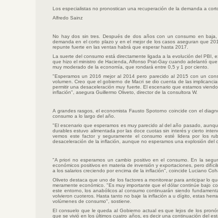
Los especialistas no pronostican una recuperación de la demanda a corto
Alfredo Sainz
No hay dos sin tres. Después de dos años con un consumo en baja, l
demanda en el corto plazo y en el mejor de los casos aseguran que 201
repunte fuerte en las ventas habrá que esperar hasta 2017.
La suerte del consumo está directamente ligada a la evolución del PBI, e
que hizo el ministro de Hacienda, Alfonso Prat-Gay cuando adelantó que d
muy moderado de la economía, que rondará entre 0,5 y 1 por ciento.
"Esperamos un 2016 mejor al 2014 pero parecido al 2015 con un co
volumen. Creo que el gobierno de Macri se dio cuenta de las implicancias
permitir una desaceleración muy fuerte. El escenario que estamos viendo
inflación", asegura Guillermo Oliveto, director de la consultora W.
A grandes rasgos, el economista Fausto Spotorno coincide con el diagnó
consumo a lo largo del año.
"El escenario que esperamos es muy parecido al del año pasado, aunqu
durables estuvo alimentada por las doce cuotas sin interés y cierto inte
vemos este factor y seguramente el consumo esté lidera por los r
desaceleración de la inflación, aunque no esperamos una explosión del co
"A priori no esperamos un cambio positivo en el consumo. En la seg
económicos positivos en materia de inversión y exportaciones, pero dif
a los salarios creciendo por encima de la inflación", coincide Luciano Co
Oliveto destaca que uno de los factores a monitorear para anticipar lo qu
meramente económico. "Es muy importante que el dólar continúe bajo co
este entorno, los anabólicos al consumo continuarán siendo fundamenta
volvieron cuoteros. Hasta tanto no baje la inflación a u dígito, estas he
volúmenes de consumo", sostiene.
El consuelo que le queda al Gobierno actual es que lejos de los pronós
que se vivió en los últimos cuatro años, es decir una continuación del e